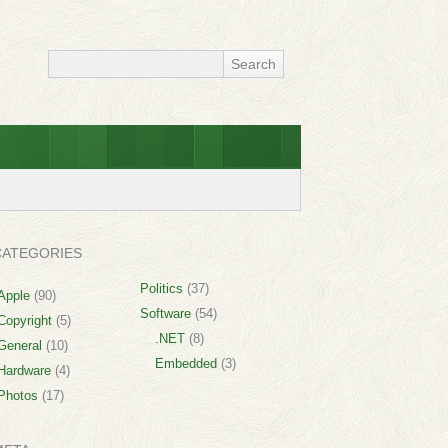
CATEGORIES
Politics
(37)
Apple
(90)
Software
(54)
Copyright
(5)
.NET
(8)
General
(10)
Embedded
(3)
Hardware
(4)
Photos
(17)